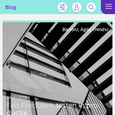
Blog
Bartosz, Agile, Trendsz
08.01.2018
testen in pro­
Fast Feed­back:
duc­tie