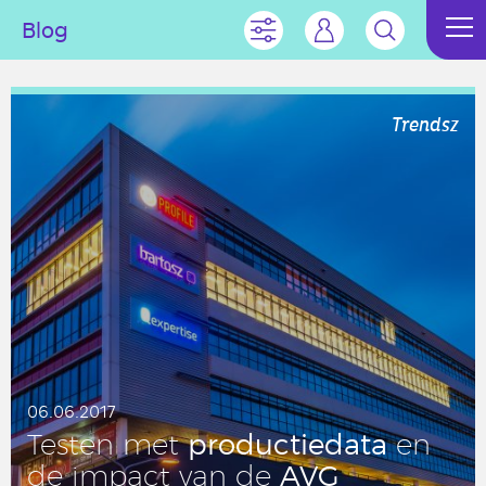
Blog
Trendsz
06.06.2017
pro­duc­tie­da­ta
Testen met
en
AVG
de impact van de