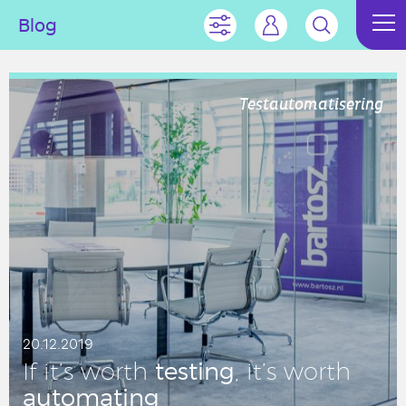
Blog
Testautomatisering
20.12.2019
testing
If it’s worth
, it’s worth
au­to­ma­ting