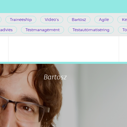
Traineeship
Video's
Bartosz
Agile
Ke
tadvies
Testmanagement
Testautomatisering
To
Bartosz