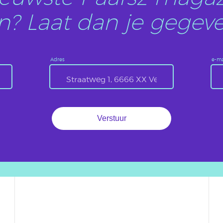
? Laat dan je gegeve
Adres
e-ma