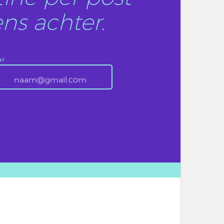
ns achter.
il