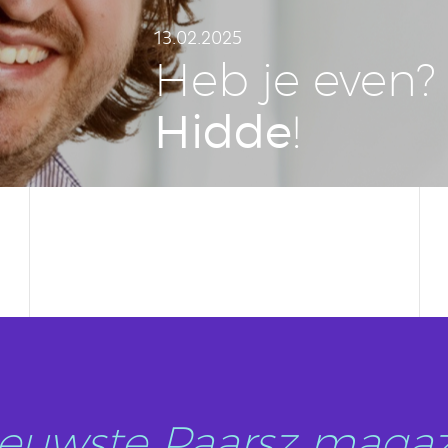
13.02.2025
Heb je even? 
Hidde
!
nieuwste Paarsz magaz