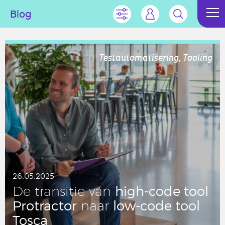
Blog
Testautomatisering, Tooling
26.05.2025
high-code tool
De tran­si­tie van
Pro­trac­tor
low-code tool
naar
Tosca