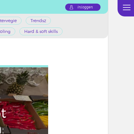
Inloggen
tenregie
Trendsz
oling
Hard & soft skills
t
n
: