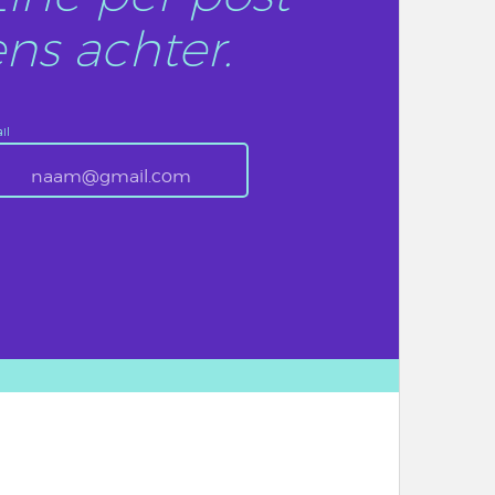
ns achter.
il