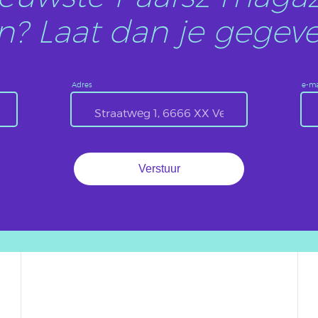
? Laat dan je gegeve
Adres
e-ma