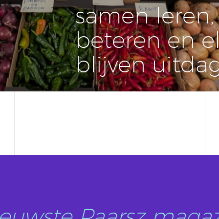
samen leren, 
be­te­ren en e
blijven uit­da
nieuwste Paarsz magaz