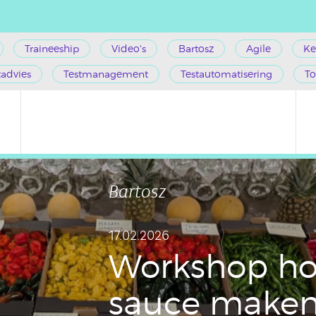
Traineeship
Video's
Bartosz
Agile
Ke
tadvies
Testmanagement
Testautomatisering
To
Bartosz
17.02.2026
Work­shop ho
sauce make