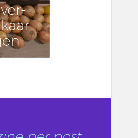
ver­
lkaar
­gen
ine per post