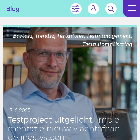
Blog
Bartosz, Trendsz, Testadvies, Testmanagement,
Testautomatisering
17.12.2025
Test­pro­ject uit­ge­licht
: im­ple­
men­ta­tie nieuw vracht­af­han­
de­lings­sys­teem