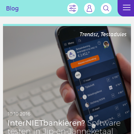
Blog
Trendsz, Testadvies
10.10.2016
In­ter­NIET­ban­kie­ren?
Soft­wa­re
testen in Jip-en-Jan­ne­ke­taal