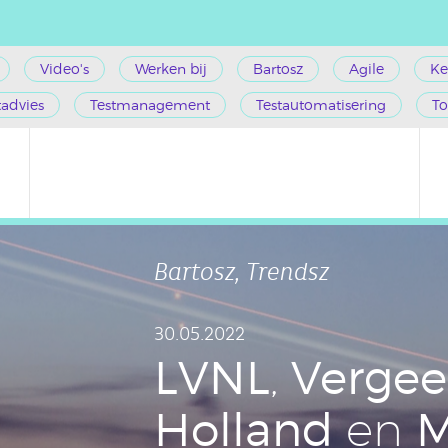
Video's
Werken bij
Bartosz
Agile
Ke
tadvies
Testmanagement
Testautomatisering
To
Bartosz, Trendsz
30.05.2022
LVNL
Vergee
,
Holland
M
en