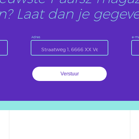
? Laat dan je gegeve
Adres
e-ma