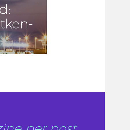
d:
t­ken­
ine per post