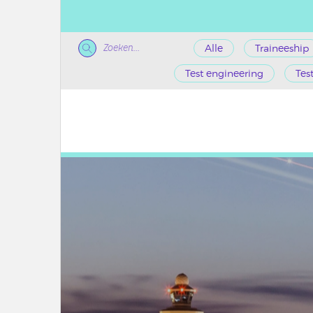
Zoeken...
Alle
Traineeship
Test engineering
Tes