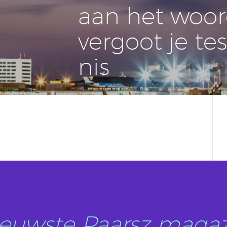
aan het woor
vergoot je tes
nis
nieuwste Paarsz magaz