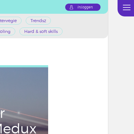
Inloggen
tenregie
Trendsz
oling
Hard & soft skills
r
edux