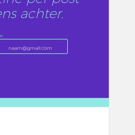
ns achter.
il