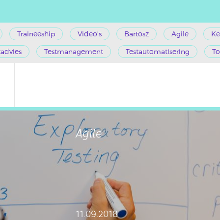
Traineeship
Video's
Bartosz
Agile
Ke
tadvies
Testmanagement
Testautomatisering
To
Agile
11.09.2018