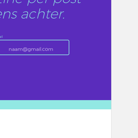
ns achter.
il