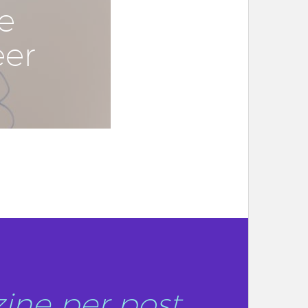
ie
eer
ine per post