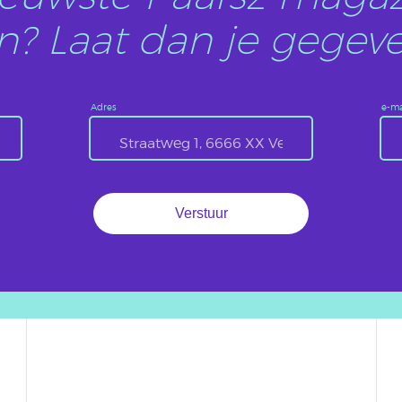
? Laat dan je gegeve
Adres
e-ma