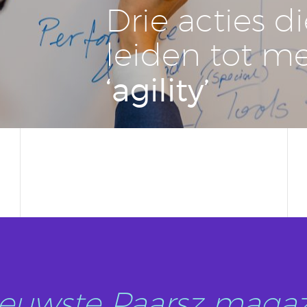
Drie acties d
leiden tot m
‘agility’
nieuwste Paarsz magaz