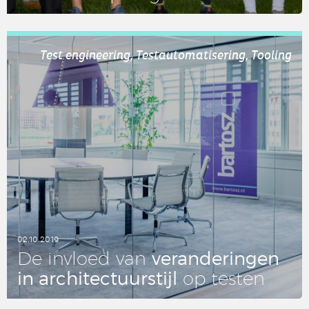
LEES DIT ARTIKEL
Test engineering, Testautomatisering, Tooling
02.10.2019
ver­an­de­rin­gen
De invloed van
in ar­chi­tec­tuur­stijl
op testen