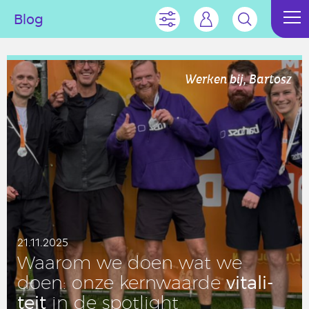
Blog
Werken bij, Bartosz
21.11.2025
Waarom we doen wat we
vi­ta­li­
doen: onze kern­waar­de
teit
in de spot­light