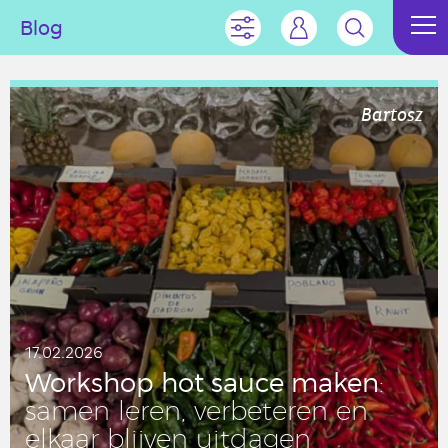
Blog
Bartosz
17.02.2026
Work­shop hot sauce maken
:
samen leren, ver­be­te­ren en
elkaar blijven uit­da­gen