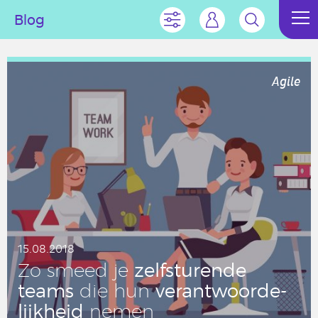
Blog
Agile
15.08.2018
zelf­stu­ren­de
Zo smeed je
teams
ver­ant­woor­de­
die hun
lijk­heid
nemen