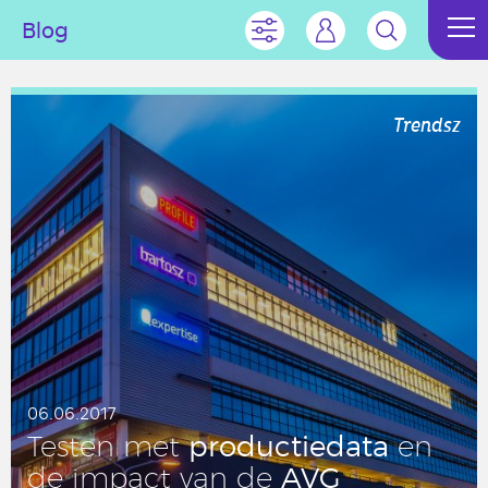
Blog
Trendsz
06.06.2017
pro­duc­tie­da­ta
Testen met
en
AVG
de impact van de