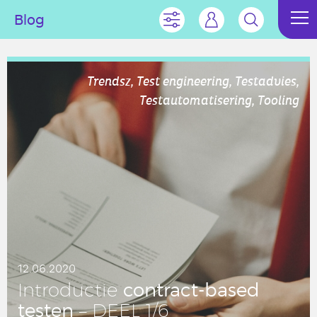
Blog
Trendsz, Test engineering, Testadvies,
Testautomatisering, Tooling
12.06.2020
con­tract-based
In­tro­duc­tie
testen
– DEEL 1/6