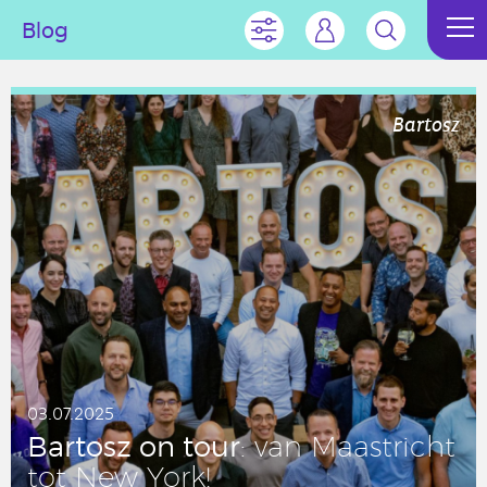
Blog
Bartosz
03.07.2025
Bartosz on tour
: van Maas­tricht
tot New York!