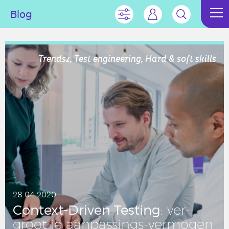
Blog
Trendsz, Test engineering, Hard & soft skills
28.04.2020
Context-Driven Testing
: ver­
groot je aan­pas­sings-ver­mo­gen