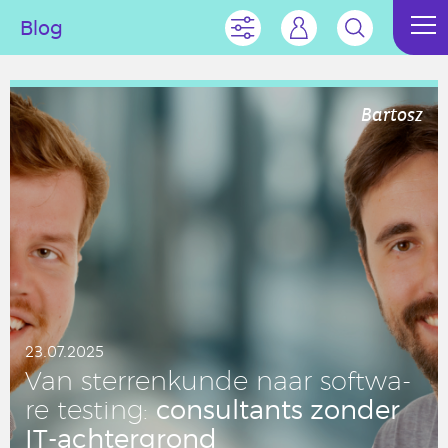
Blog
Bartosz
23.07.2025
Van ster­ren­kun­de naar soft­wa­
con­sul­tants zonder
re testing:
IT-ach­ter­grond