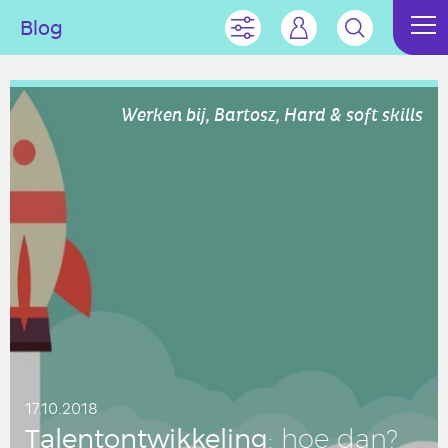
Blog
Werken bij, Bartosz, Hard & soft skills
17.10.2018
Ta­len­t­ont­wik­ke­ling
: hoe dan?