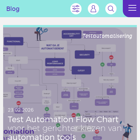
Blog
Testautomatisering
23.02.2026
Test Au­to­ma­ti­on Flow Chart
voor het ge­rich­ter kiezen van
au­to­ma­ti­on tools