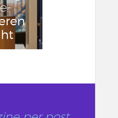
fe­
leren
ght
ine per post