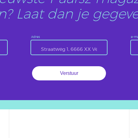
? Laat dan je gegeve
Adres
e-ma