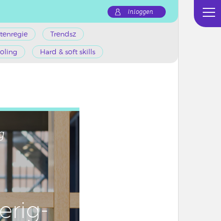
Inloggen
tenregie
Trendsz
oling
Hard & soft skills
g
­rig­