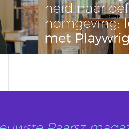
heid naar oe­
nom­ge­ving:
met Play­wri
nieuwste Paarsz magaz