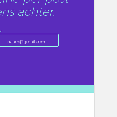
ns achter.
il