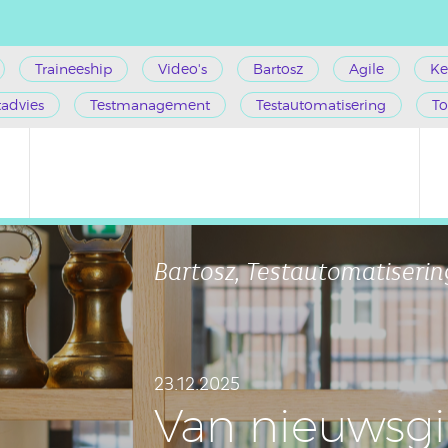
Traineeship
Video's
Bartosz
Agile
Ke
tadvies
Testmanagement
Testautomatisering
To
Bartosz, Testautomatiserin
23.12.2025
Van nieuws­gie