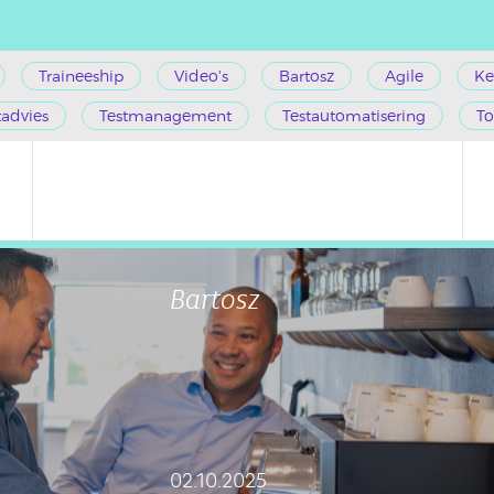
Traineeship
Video's
Bartosz
Agile
Ke
tadvies
Testmanagement
Testautomatisering
To
Bartosz
02.10.2025