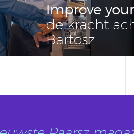
Improve your
de kracht ac
Bartosz
nieuwste Paarsz magaz