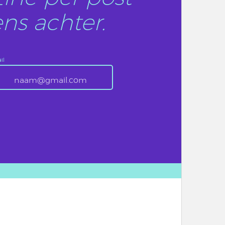
ns achter.
il