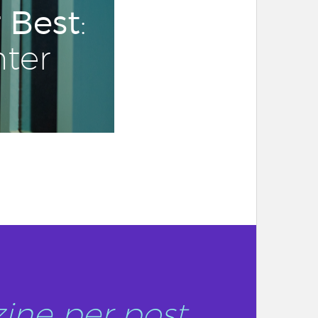
 Best
:
hter
ine per post