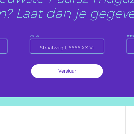
? Laat dan je gegeve
Adres
e-ma