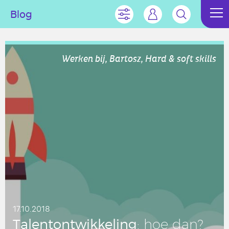
Blog
Werken bij, Bartosz, Hard & soft skills
17.10.2018
Ta­len­t­ont­wik­ke­ling
: hoe dan?