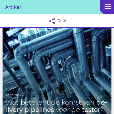
Artikel
Deel
14.06.2019
de­
Wat be­te­kent de komst van
li­ve­ry pi­pe­li­nes
tester
voor de
?