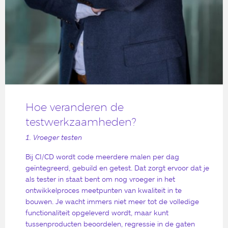
Hoe veranderen de
testwerkzaamheden?
1. Vroeger testen
Bij CI/CD wordt code meerdere malen per dag
geïntegreerd, gebuild en getest. Dat zorgt ervoor dat je
als tester in staat bent om nog vroeger in het
ontwikkelproces meetpunten van kwaliteit in te
bouwen. Je wacht immers niet meer tot de volledige
functionaliteit opgeleverd wordt, maar kunt
tussenproducten beoordelen, regressie in de gaten