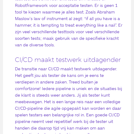
Robotframework voor acceptatie testen. Er is geen 1
tool te kiezen waarmee je alles test. Zoals Abraham
Maslow’s law of instrument al zegt: “if all you have is a
hammer, it is tempting to treat everything like a nail”. Er
zijn veel verschillende testtools voor veel verschillende
soorten tests; maak gebruik van de specifieke kracht
van de diverse tools.
CI/CD maakt testwerk uitdagender
De transitie naar CI/CD maakt testwerk uitdagender.
Het geeft jou als tester de kans om je eens te
verdiepen in andere zaken. Treed buiten je
comfortzone! Iedere pipeline is uniek en de situaties bij
de klant is steeds weer anders. Jij als tester kunt
meebewegen. Het is een lange reis naar een volledige
CI/CD-pipeline die agile opgepakt kan worden en daar
spelen testers een belangrijke rol in. Een goede CI/CD
pipeline neemt veel repetitief werk bij de tester uit
handen die daarop tijd vrij kan maken om aan