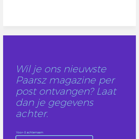
Wil je ons nieuwste
Paarsz magazine per
post ontvangen? Laat
dan je gegevens
achter.
Voor- & achternaam