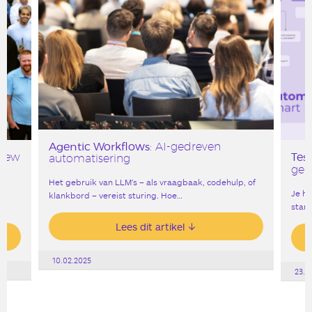
Agentic Workflows
: AI-gedreven
Tes
 New
automatisering
ger
Het gebruik van LLM’s – als vraagbaak, codehulp, of
Je h
klankbord – vereist sturing. Hoe…
start
Lees dit artikel
10.02.2025
23.0