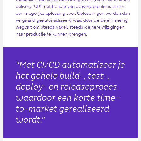
delivery (CD) met behulp van delivery pipelines is hier
een mogelijke oplossing voor. Opleveringen worden dan
vergaand geautomatiseerd waardoor de belemmering
wegvalt om steeds vaker, steeds kleinere wijzigingen
naar productie te kunnen brengen.
"Met CI/CD automatiseer je
het gehele build-, test-,
deploy- en releaseproces
waardoor een korte time-
to-market gerealiseerd
wordt."