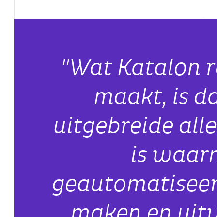
"Wat Katalon r
maakt, is d
uitgebreide all
is waar
geautomatiseer
maken en uit