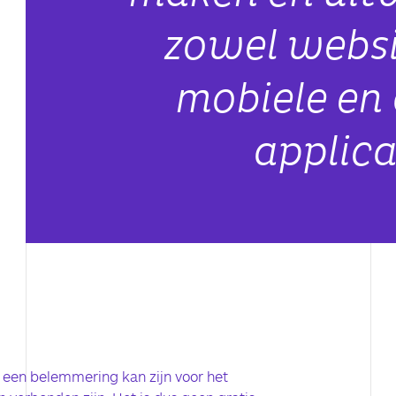
zowel websit
mobiele en
applica
t een belemmering kan zijn voor het