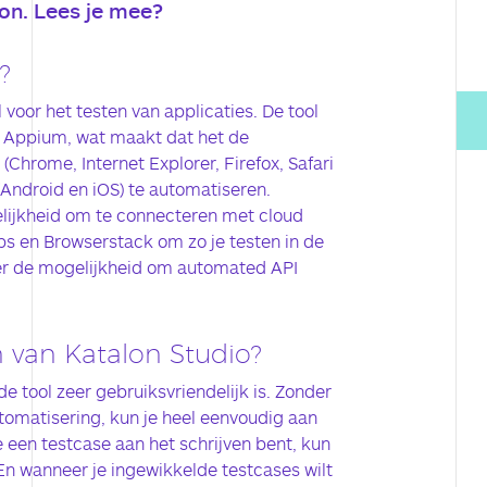
on. Lees je mee?
?
 voor het testen van applicaties. De tool
 Appium, wat maakt dat het de
Chrome, Internet Explorer, Firefox, Safari
(Android en iOS) te automatiseren.
lijkheid om te connecteren met cloud
bs en Browserstack om zo je testen in de
s er de mogelijkheid om automated API
.
n van Katalon Studio?
de tool zeer gebruiksvriendelijk is. Zonder
tomatisering, kun je heel eenvoudig aan
 een testcase aan het schrijven bent, kun
 En wanneer je ingewikkelde testcases wilt