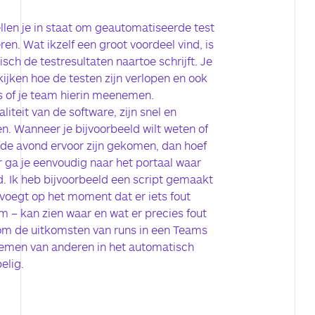
len je in staat om geautomatiseerde test
en. Wat ikzelf een groot voordeel vind, is
sch de testresultaten naartoe schrijft. Je
ijken hoe de testen zijn verlopen en ook
s of je team hierin meenemen.
iteit van de software, zijn snel en
en. Wanneer je bijvoorbeeld wilt weten of
n de avond ervoor zijn gekomen, dan hoef
ar ga je eenvoudig naar het portaal waar
. Ik heb bijvoorbeeld een script gemaakt
voegt op het moment dat er iets fout
m – kan zien waar en wat er precies fout
k om de uitkomsten van runs in een Teams
nemen van anderen in het automatisch
elig.