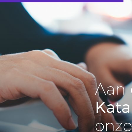
Aan 
Kata
onz