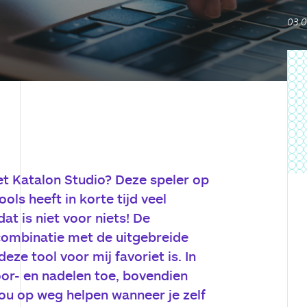
03.
et Katalon Studio? Deze speler op
ls heeft in korte tijd veel
t is niet voor niets! De
 combinatie met de uitgebreide
ze tool voor mij favoriet is. In
voor- en nadelen toe, bovendien
 jou op weg helpen wanneer je zelf