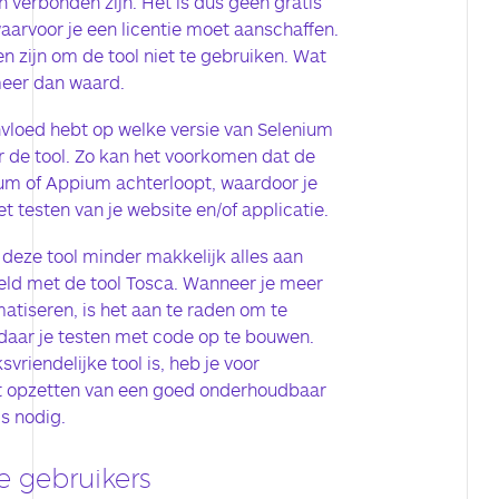
n verbonden zijn. Het is dus geen gratis
aarvoor je een licentie moet aanschaffen.
en zijn om de tool niet te gebruiken. Wat
 meer dan waard.
nvloed hebt op welke versie van Selenium
 de tool. Zo kan het voorkomen dat de
ium of Appium achterloopt, waardoor je
t testen van je website en/of applicatie.
t deze tool minder makkelijk alles aan
eeld met de tool Tosca. Wanneer je meer
atiseren, is het aan te raden om te
 daar je testen met code op te bouwen.
riendelijke tool is, heb je voor
et opzetten van een goed onderhoudbaar
s nodig.
e gebruikers