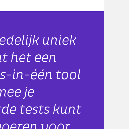
edelijk uniek
at het een
es-in-één tool
mee je
de tests kunt
voeren voor