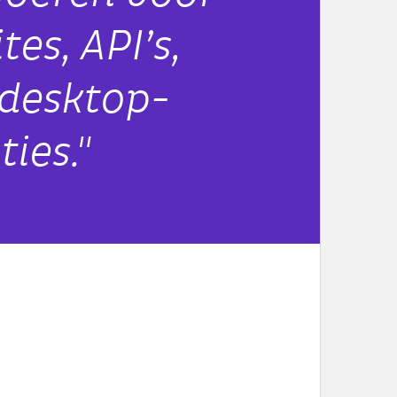
es, API’s,
 desktop-
ties."