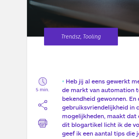
Trendsz, Tooling
Heb jij al eens gewerkt m
de markt van automation too
5 min.
bekendheid gewonnen. En da
gebruiksvriendelijkheid in
mogelijkheden, maakt dat de
dit blogartikel licht ik de 
geef ik een aantal tips die