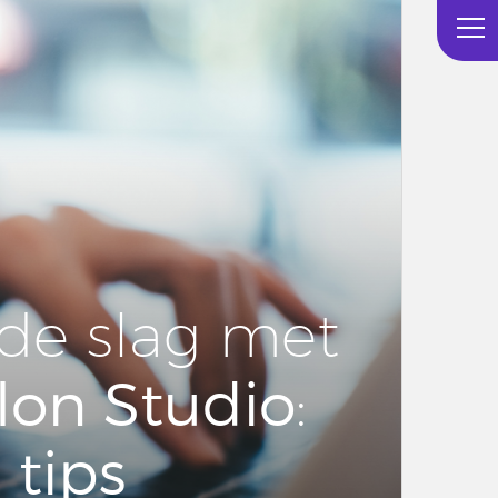
de slag met
lon Studio
:
tips
e