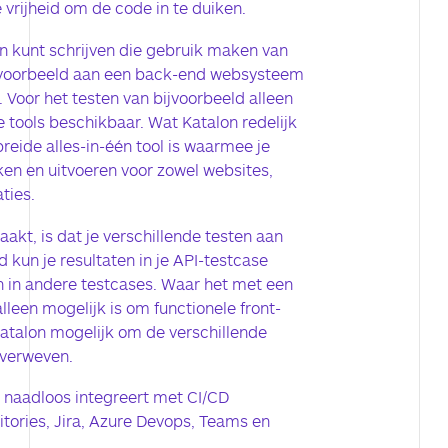
 vrijheid om de code in te duiken.
en kunt schrijven die gebruik maken van
jvoorbeeld aan een back-end websysteem
 Voor het testen van bijvoorbeeld alleen
se tools beschikbaar. Wat Katalon redelijk
reide alles-in-één tool is waarmee je
en en uitvoeren voor zowel websites,
ties.
akt, is dat je verschillende testen aan
 kun je resultaten in je API-testcase
 in andere testcases. Waar het met een
lleen mogelijk is om functionele front-
Katalon mogelijk om de verschillende
 verweven.
n naadloos integreert met CI/CD
itories, Jira, Azure Devops, Teams en