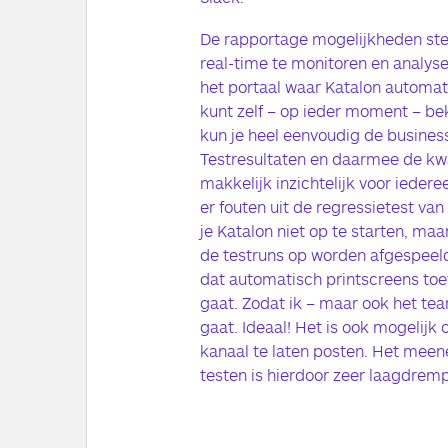
De rapportage mogelijkheden stel
real-time te monitoren en analyser
het portaal waar Katalon automati
kunt zelf – op ieder moment – bek
kun je heel eenvoudig de busines
Testresultaten en daarmee de kwal
makkelijk inzichtelijk voor iedere
er fouten uit de regressietest va
je Katalon niet op te starten, ma
de testruns op worden afgespeeld
dat automatisch printscreens toe
gaat. Zodat ik – maar ook het tea
gaat. Ideaal! Het is ook mogelij
kanaal te laten posten. Het mee
testen is hierdoor zeer laagdremp