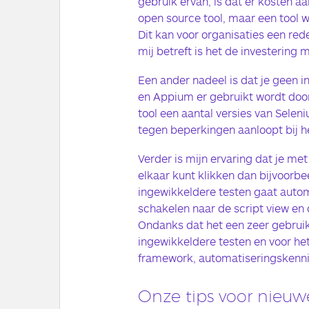
gebruik ervan, is dat er kosten aa
open source tool, maar een tool w
Dit kan voor organisaties een red
mij betreft is het de investering
Een ander nadeel is dat je geen i
en Appium er gebruikt wordt door
tool een aantal versies van Selen
tegen beperkingen aanloopt bij he
Verder is mijn ervaring dat je me
elkaar kunt klikken dan bijvoorb
ingewikkeldere testen gaat autom
schakelen naar de script view en
Ondanks dat het een zeer gebruiksv
ingewikkeldere testen en voor h
framework, automatiseringskenni
Onze tips voor nieuw