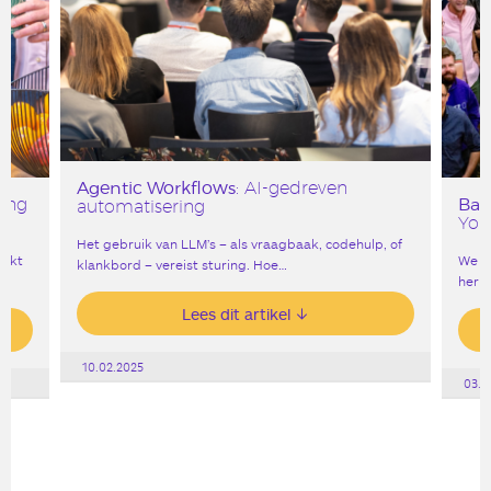
Agentic Workflows
: AI-gedreven
Bar
ving
automatisering
York
Het gebruik van LLM’s – als vraagbaak, codehulp, of
erkt
We v
klankbord – vereist sturing. Hoe…
heri
Lees dit artikel
10.02.2025
03.0