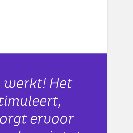
 werkt! Het
timuleert,
zorgt ervoor