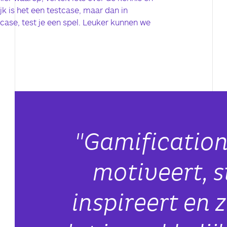
ijk is het een testcase, maar dan in
 case, test je een spel. Leuker kunnen we
"Gamification
motiveert, s
inspireert en 