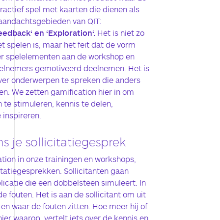
ractief spel met kaarten die dienen als
e aandachtsgebieden van QIT:
edback‘ en ‘Exploration‘.
Het is niet zo
t spelen is, maar het feit dat de vorm
at er spelelementen aan de workshop en
elnemers gemotiveerd deelnemen. Het is
over onderwerpen te spreken die anders
en. We zetten gamification hier in om
e stimuleren, kennis te delen,
 inspireren.
 je sollicitatiegesprek
tion in onze trainingen en workshops,
citatiegesprekken. Sollicitanten gaan
icatie die een dobbelsteen simuleert. In
e fouten. Het is aan de sollicitant om uit
en waar de fouten zitten. Hoe meer hij of
nier waarop, vertelt iets over de kennis en