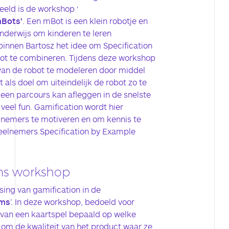
eeld is de workshop ‘
mBots’
. Een mBot is een klein robotje en
nderwijs om kinderen te leren
innen Bartosz het idee om Specification
t te combineren. Tijdens deze workshop
van de robot te modeleren door middel
 als doel om uiteindelijk de robot zo te
en parcours kan afleggen in de snelste
veel fun. Gamification wordt hier
lnemers te motiveren en om kennis te
deelnemers Specification by Example
ms workshop
sing van gamification in de
ams
’. In deze workshop, bedoeld voor
van een kaartspel bepaald op welke
om de kwaliteit van het product waar ze