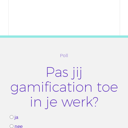
Poll
Pas jij
gamification toe
in je werk?
ja
nee