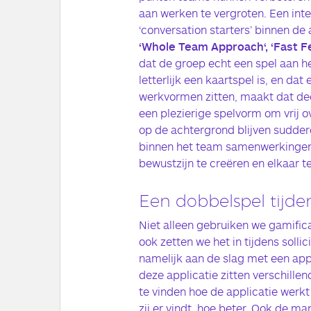
aan werken te vergroten. Een inte
‘conversation starters’ binnen d
‘Whole Team Approach‘, ‘Fast Fe
dat de groep echt een spel aan he
letterlijk een kaartspel is, en d
werkvormen zitten, maakt dat de
een plezierige spelvorm om vrij 
op de achtergrond blijven sudder
binnen het team samenwerkingen t
bewustzijn te creëren en elkaar te
Een dobbelspel tijdens
Niet alleen gebruiken we gamifica
ook zetten we het in tijdens solli
namelijk aan de slag met een appl
deze applicatie zitten verschillend
te vinden hoe de applicatie werkt 
zij er vindt, hoe beter. Ook de ma