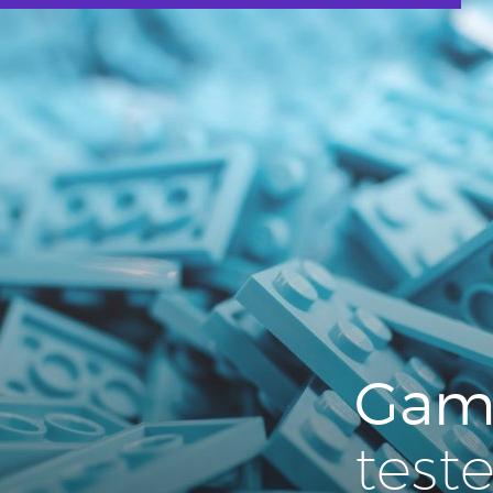
Ga­mi­
test