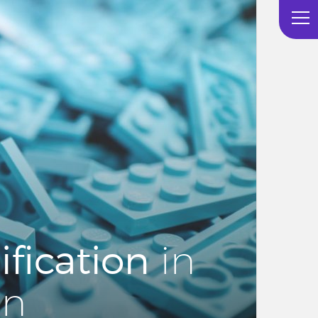
fi­ca­ti­on
in
en