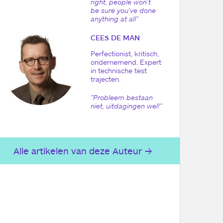
right, people won't
be sure you've done
anything at all"
CEES DE MAN
Perfectionist, kritisch,
ondernemend. Expert
in technische test
trajecten.
"Probleem bestaan
niet, uitdagingen wel!"
Alle artikelen van deze Auteur