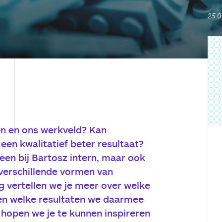
25.0
en en ons werkveld? Kan
een kwalitatief beter resultaat?
leen bij Bartosz intern, maar ook
 verschillende vormen van
og vertellen we je meer over welke
en welke resultaten we daarmee
hopen we je te kunnen inspireren