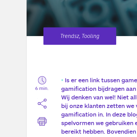
Trendsz, Tooling
Is er een link tussen gam
gamification bijdragen aan 
6 min.
Wij denken van wel! Niet al
bij onze klanten zetten we
gamification in. In deze bl
spelvormen we gebruiken 
bereikt hebben. Bovendien 