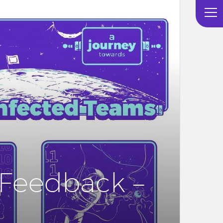
 Feed­back –