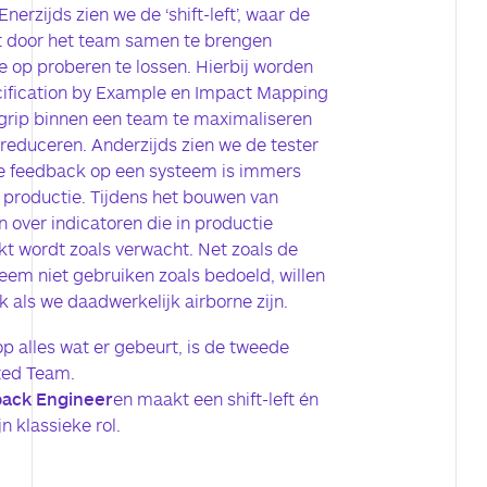
nerzijds zien we de ‘shift-left’, waar de
t door het team samen te brengen
 op proberen te lossen. Hierbij worden
cification by Example en Impact Mapping
grip binnen een team te maximaliseren
reduceren. Anderzijds zien we de tester
eme feedback op een systeem is immers
 productie. Tijdens het bouwen van
 over indicatoren die in productie
t wordt zoals verwacht. Net zoals de
teem niet gebruiken zoals bedoeld, willen
k als we daadwerkelijk airborne zijn.
p alles wat er gebeurt, is de tweede
ted Team.
back Engineer
en maakt een shift-left én
jn klassieke rol.