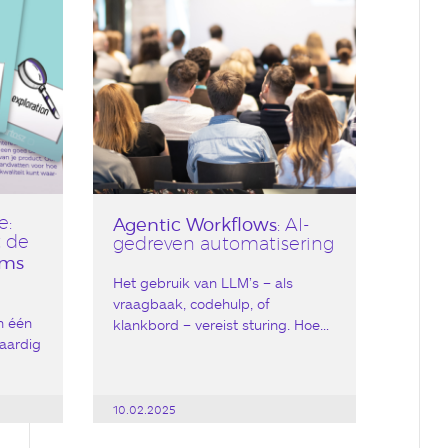
e:
Agentic Workflows
: AI-
t de
gedreven automatisering
ams
Het gebruik van LLM’s – als
vraagbaak, codehulp, of
n één
klankbord – vereist sturing. Hoe…
waardig
10.02.2025