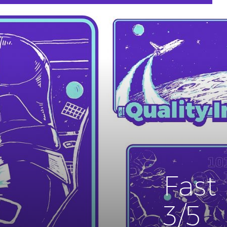
Fast
3/5