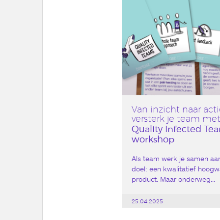
Van inzicht naar acti
rtosz on tour
: van
versterk je team me
astricht tot New York!
Quality Infected Te
workshop
vinden het super belangrijk
samen mooie herinneringen te
Als team werk je samen aa
en! En hoe kun…
doel: een kwalitatief hoog
product. Maar onderweg…
07.2025
25.04.2025