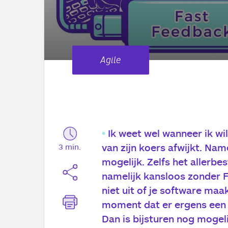
Agile
Ik weet wel wanneer ik wi
van zijn koers afwijkt. Name
3 min.
mogelijk. Zelfs het allerb
namelijk kansloos zonder 
niet uit of je software maa
moment dat er ergens een f
Dan is bijsturen nog mogeli