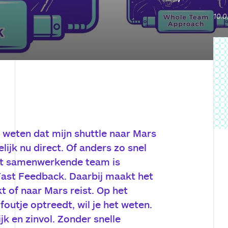
10.0
l weten dat mijn shuttle naar Mars
lijk nu direct. Of anders zo snel
est samenwerkende team is
Fast Feedback. Daarbij maakt het
kt of naar Mars reist. Op het
outje optreedt, wil je het weten.
jk en zinvol. Zonder snelle