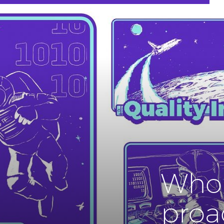
Whol
pro­a