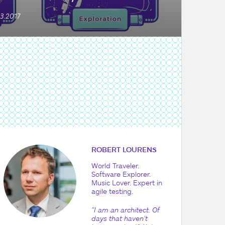
3.2017
ROBERT LOURENS
World Traveler.
Software Explorer.
Music Lover. Expert in
agile testing.
"I am an architect. Of
days that haven’t