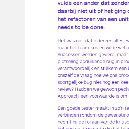
vulde een ander dat zonde
daarbij niet uit of het gin
het refactoren van een uni
needs to be done.
Het was niet dat iedereen alles e
maar het team kon en wilde wel al
Successen werden gevierd, maar
plotseling opduikende bug in pro
verantwoordelijk en stiekem een
onszelf de vraag hoe we ons pro
soortgelijke bug niet nog een kee
review? Hadden we gewoon pech?
Approach’ een voorwaarde is om a
Een goede tester maakt in zo’n te
verbinden rondom de gewenste opl
neemt hij de rol aan van de kriti
het oog op de waarde die het team