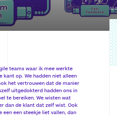
02.0
agile teams waar ik mee werkte
 kant op. We hadden niet alleen
ook het vertrouwen dat de manier
zelf uitgedokterd hadden ons in
oel te bereiken. We wisten wat
r dan de klant dat zelf wist. Ook
 een een steekje liet vallen, dan