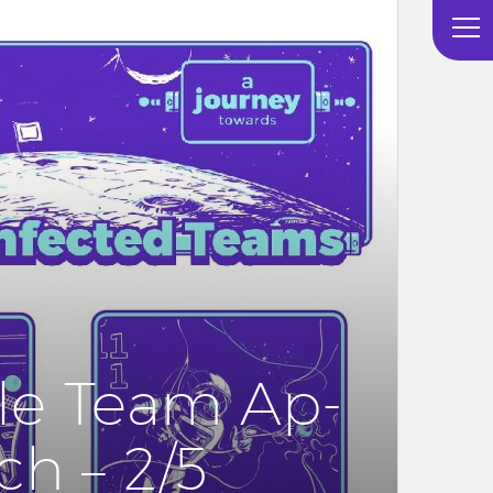
e Team Ap­
ch – 2/5