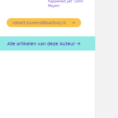
happened yet" (John
Mayer)
robert.lourens@bartosz.nl
Alle artikelen van deze Auteur