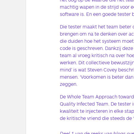
machtig wapen in de strijd voor 
software is. En een goede tester 
Die tester maakt het team beter 
brengen om na te denken over acc
die duiden hoe het systeem moet
code is geschreven. Dankzij deze 
team al vroeg kritisch na over hoe
werken. Dit collectieve bewustzij
mind’ is wat Steven Covey beschri
mensen. ‘Voorkomen is beter dan b
zeggen.
De Whole Team Approach towards 
Quality Infected Team. De tester 
kwaliteit te injecteren in elke sta
de kritische vriend die steeds de ‘w
Deel 1 van de reeks van blogs ove