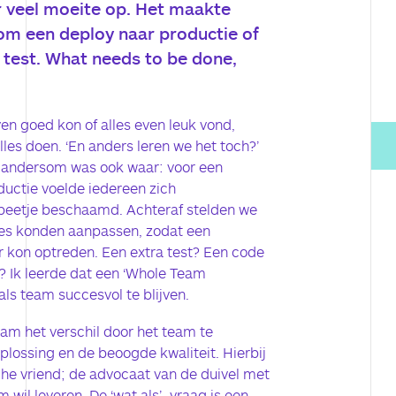
r veel moeite op. Het maakte
g om een deploy naar productie of
t test. What needs to be done,
ven goed kon of alles even leuk vond,
les doen. ‘En anders leren we het toch?’
 andersom was ook waar: voor een
ductie voelde iedereen zich
 beetje beschaamd. Achteraf stelden we
ces konden aanpassen, zodat een
r kon optreden. Een extra test? Een code
 Ik leerde dat een ‘Whole Team
ls team succesvol te blijven.
am het verschil door het team te
ossing en de beoogde kwaliteit. Hierbij
sche vriend; de advocaat van de duivel met
 wil leveren. De ‘wat als’–vraag is een