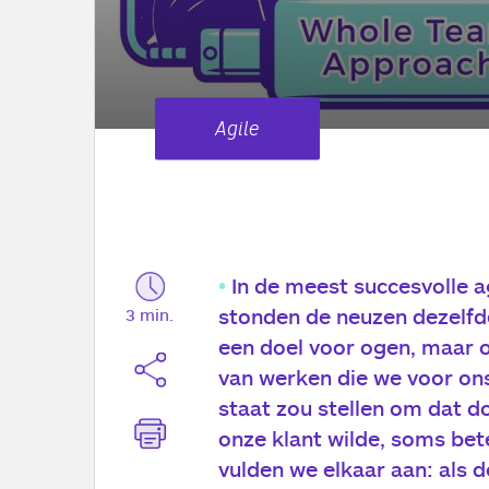
Agile
In de meest succesvolle 
stonden de neuzen dezelfde
3 min.
een doel voor ogen, maar 
van werken die we voor ons
staat zou stellen om dat d
onze klant wilde, soms bete
vulden we elkaar aan: als de