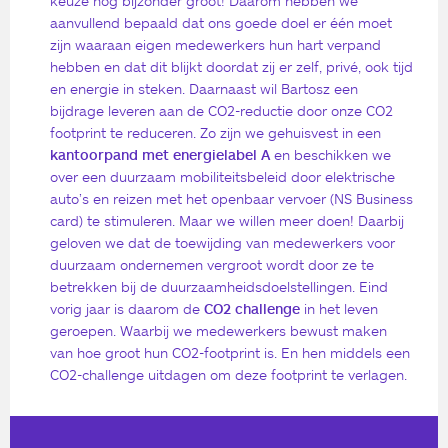
keuze nog bijzonder groot! Daarom hebben we
aanvullend bepaald dat ons goede doel er één moet
zijn waaraan eigen medewerkers hun hart verpand
hebben en dat dit blijkt doordat zij er zelf, privé, ook tijd
en energie in steken. Daarnaast wil Bartosz een
bijdrage leveren aan de CO2-reductie door onze CO2
footprint te reduceren. Zo zijn we gehuisvest in een
kantoorpand met energielabel A
en beschikken we
over een duurzaam mobiliteitsbeleid door elektrische
auto’s en reizen met het openbaar vervoer (NS Business
card) te stimuleren. Maar we willen meer doen! Daarbij
geloven we dat de toewijding van medewerkers voor
duurzaam ondernemen vergroot wordt door ze te
betrekken bij de duurzaamheidsdoelstellingen. Eind
vorig jaar is daarom de
CO2 challenge
in het leven
geroepen. Waarbij we medewerkers bewust maken
van hoe groot hun CO2-footprint is. En hen middels een
CO2-challenge uitdagen om deze footprint te verlagen.