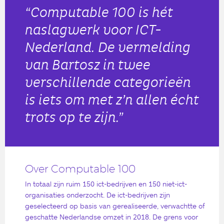
“Computable 100 is hét
naslagwerk voor ICT-
Nederland. De vermelding
van Bartosz in twee
verschillende categorieën
is iets om met z’n allen écht
trots op te zijn.”
Over Computable 100
In totaal zijn ruim 150 ict-bedrijven en 150 niet-ict-
organisaties onderzocht. De ict-bedrijven zijn
geselecteerd op basis van gerealiseerde, verwachtte of
geschatte Nederlandse omzet in 2018. De grens voor