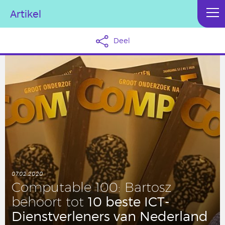
Artikel
Deel
07.02.2020
Com­pu­ta­ble 100: Bartosz
10 beste ICT-
behoort tot
Dienst­ver­le­ners van Ne­der­land