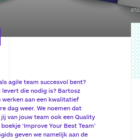
07.0
 als agile team succesvol bent?
 levert die nodig is? Bartosz
 werken aan een kwalitatief
ere dag weer. We noemen dat
l jij van jouw team ook een Quality
boekje ‘Improve Your Best Team’
eisgids geven we namelijk aan de