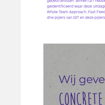
gebeurtenissen. Binnen QIT hebb
geïdentificeerd waar deze uitdagi
Whole Team Approach, Fast Feed
drie pijlers van QIT en deze pijler