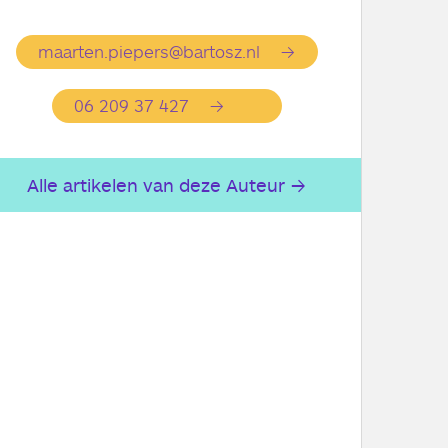
maarten.piepers@bartosz.nl
06 209 37 427
Alle artikelen van deze Auteur