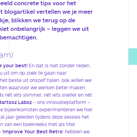
eeld concrete tips voor het
t blogartikel vertellen we je meer
kje, blikken we terug op de
iet onbelangrijk – leggen we uit
 bemachtigen.
eam)
 your best!
En dat is niet zonder reden.
u uit om op zoek te gaan naar
 het beste uit onszelf halen, ook willen we
anten waarvoor we werken beter maken.
 nét iets slimmer, nét iets sneller en nét
Bartosz Labsz
– ons innovatieplatform –
kse bijeenkomsten experimenteren we hier
al jaar geleden tijdens deze sessies het
n van een boekreeks met als titel
 ‘
Improve Your Best Retro
’ hebben we