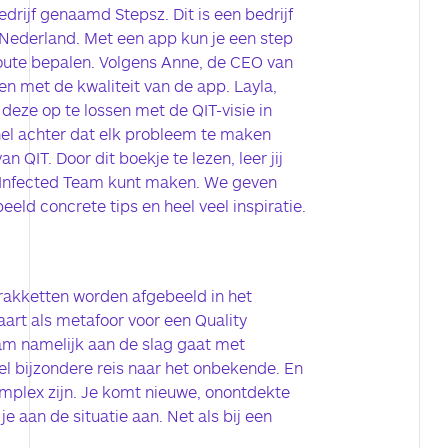
edrijf genaamd Stepsz. Dit is een bedrijf
 Nederland. Met een app kun je een step
route bepalen. Volgens Anne, de CEO van
en met de kwaliteit van de app. Layla,
deze op te lossen met de QIT-visie in
nel achter dat elk probleem te maken
n QIT. Door dit boekje te lezen, leer jij
y Infected Team kunt maken. We geven
eld concrete tips en heel veel inspiratie.
 rakketten worden afgebeeld in het
art als metafoor voor een Quality
am namelijk aan de slag gaat met
eel bijzondere reis naar het onbekende. En
omplex zijn. Je komt nieuwe, onontdekte
e aan de situatie aan. Net als bij een