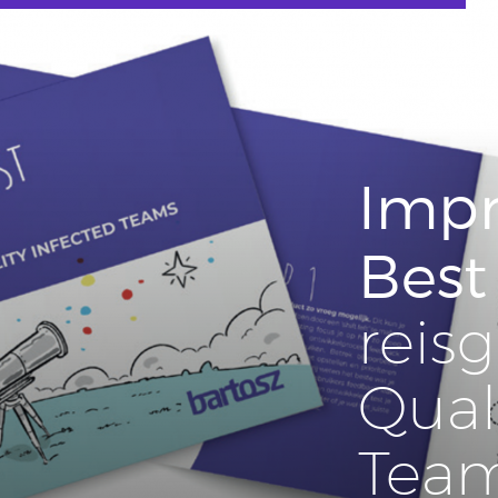
Impr
Best
reis­
Quali
Tea