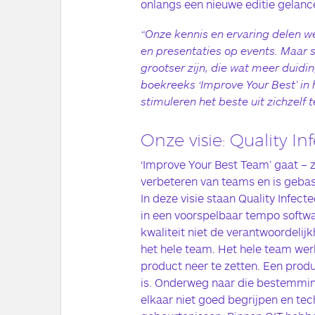
onlangs een nieuwe editie gelanc
“Onze kennis en ervaring delen w
en presentaties op events. Maar 
grootser zijn, die wat meer duid
boekreeks ‘Improve Your Best’ i
stimuleren het beste uit zichzelf t
Onze visie: Quality I
‘Improve Your Best Team’ gaat – z
verbeteren van teams en is gebase
In deze visie staan Quality Infecte
in een voorspelbaar tempo softwar
kwaliteit niet de verantwoordelij
het hele team. Het hele team wer
product neer te zetten. Een prod
is. Onderweg naar die bestemmin
elkaar niet goed begrijpen en te