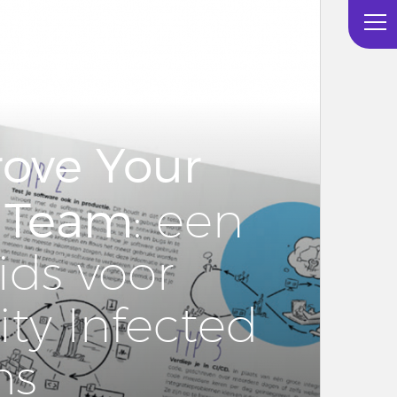
ove Your
 Team
: een
gids voor
ty In­fec­ted
ms