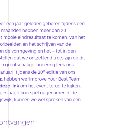
eer een jaar geleden geboren tijdens een
n maanden hebben meer dan 20
it mooie eindresultaat te komen. Van het
orbeelden en het schrijven van de
an de vormgeving en het – tot in den
tellen dat we ontzettend trots zijn op dit
en grootschalige lancering leek ons
e
anuari, tijdens de 20
editie van ons
z
, hebben we ‘Improve Your Best Team’
deze link
om het event terug te kijken.
 geslaagd hoorspel opgenomen in de
jswijk, kunnen we wel spreken van een
 ontvangen