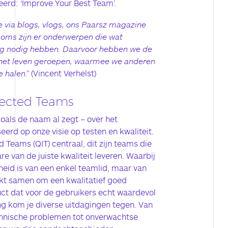
eerd: ‘Improve Your Best Team’.
e via blogs, vlogs, ons Paarsz magazine
soms zijn er onderwerpen die wat
ing nodig hebben. Daarvoor hebben we de
n het leven geroepen, waarmee we anderen
e halen.”
(Vincent Verhelst)
nfected Teams
oals de naam al zegt – over het
erd op onze visie op testen en kwaliteit.
d Teams (QIT) centraal, dit zijn teams die
e van de juiste kwaliteit leveren. Waarbij
kheid is van een enkel teamlid, maar van
kt samen om een kwalitatief goed
uct dat voor de gebruikers echt waardevol
g kom je diverse uitdagingen tegen. Van
chnische problemen tot onverwachtse