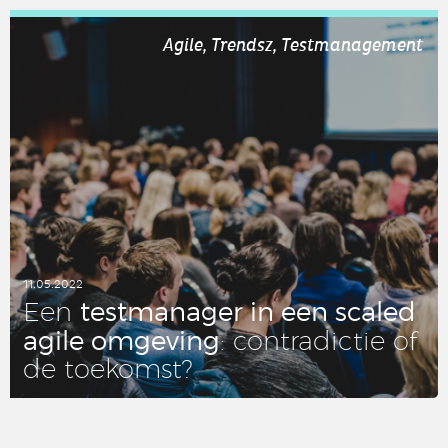
LEES DIT ARTIKEL
Agile, Trendsz, Testmanagement
11.05.2022
test­ma­na­ger in een scaled
Een
agile om­ge­ving
: con­tra­dic­tie of
de toe­komst?
LEES DIT ARTIKEL