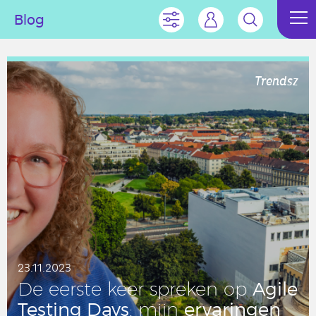
Blog
Trendsz
23.11.2023
Agile
De eerste keer spreken op
Testing Days
er­va­rin­gen
: mijn