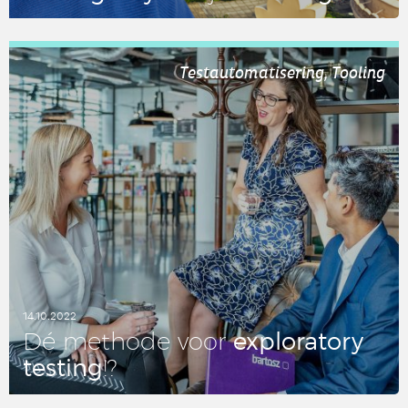
LEES DIT ARTIKEL
Testautomatisering, Tooling
14.10.2022
ex­plo­ra­to­ry
Dé methode voor
testing
!?