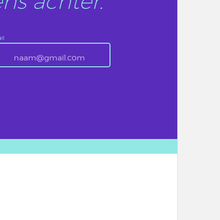
ns achter.
il