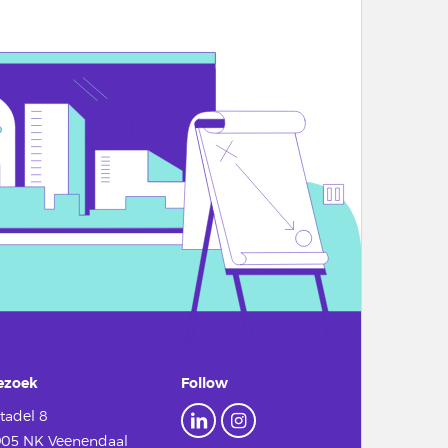
ezoek
Follow
tadel 8
905 NK Veenendaal