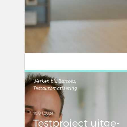
LEES DIT ARTIKEL
Werken bij, Bartosz,
Testautomatisering
18.04.2024
Test­pro­ject uit­ge­