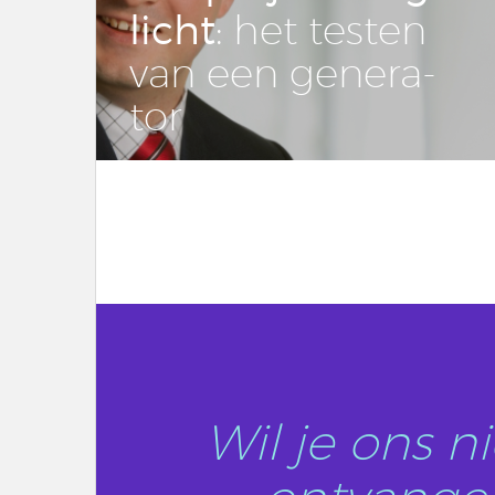
licht
: het testen
van een ge­ne­ra­
tor
LEES DIT ARTIKEL
Wil je ons 