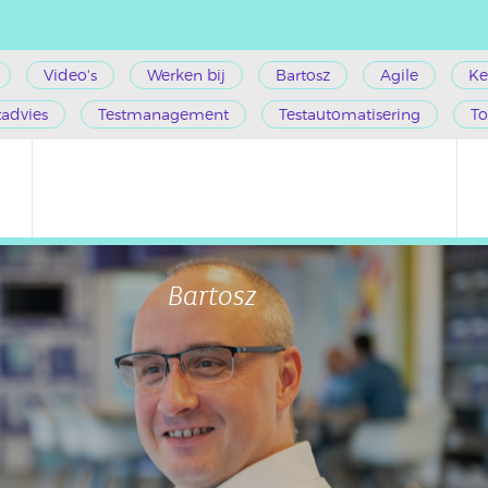
Video's
Werken bij
Bartosz
Agile
Ke
tadvies
Testmanagement
Testautomatisering
To
Bartosz