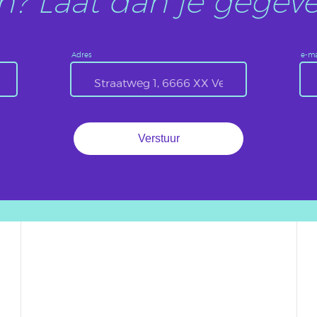
? Laat dan je gegeve
Adres
e-ma