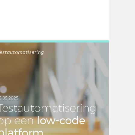
estautomatisering
5.05.2025
Test­au­to­ma­ti­se­ring
low-code
op een
plat­form