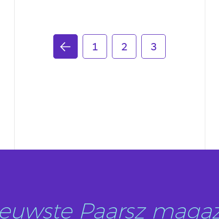
1
2
3
nieuwste Paarsz magaz