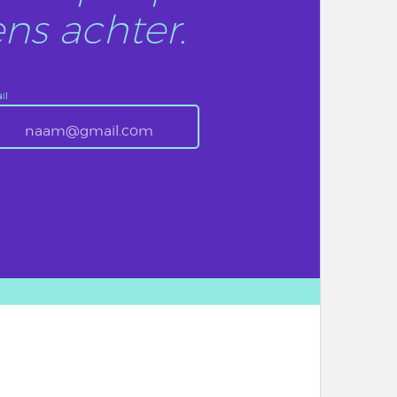
ns achter.
il