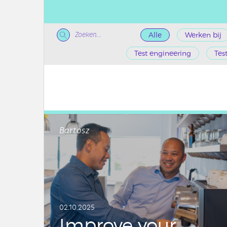
Zoeken...
Alle
Werken bij
Test engineering
Tes
Bartosz
02.10.2025
Improve your