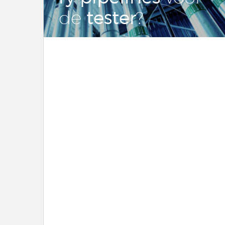
tester
de
?
LEES DIT ARTIKEL