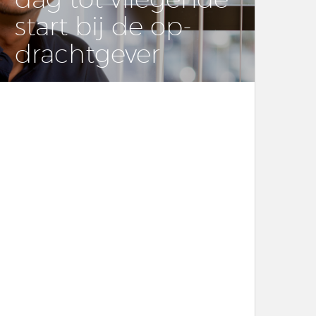
start bij de op­
dracht­ge­ver
LEES DIT ARTIKEL