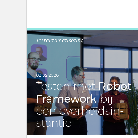
Testautomatisering
02.02.2026
Robot
Testen met
Fra­me­work
bij
een over­heids­in­
stan­tie