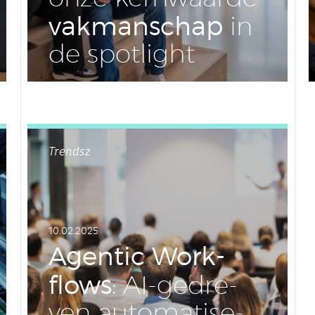
vak­man­schap
in
de spot­light
LEES DIT ARTIKEL
Trendsz
10.02.2025
Agentic Work­
flows
: AI-ge­dre­
ven au­to­ma­ti­se­