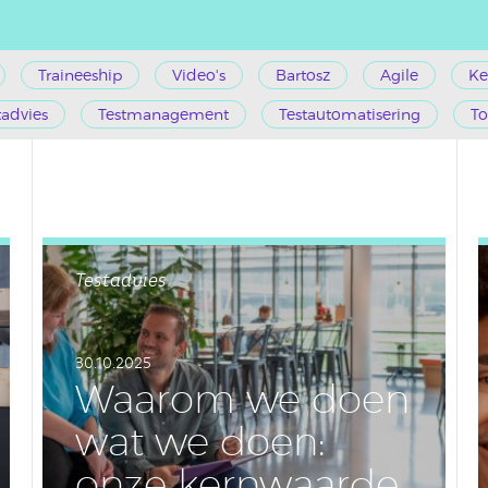
Traineeship
Video's
Bartosz
Agile
Ke
tadvies
Testmanagement
Testautomatisering
To
Testadvies
30.10.2025
Waarom we doen
wat we doen:
onze kern­waar­de