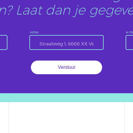
? Laat dan je gegeve
Adres
e-ma