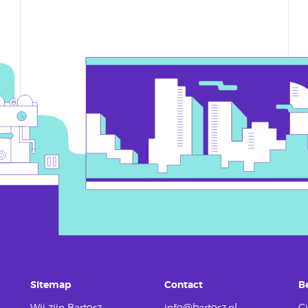
Sitemap
Contact
B
Wij zijn Bartosz
info@bartosz.nl
Ci