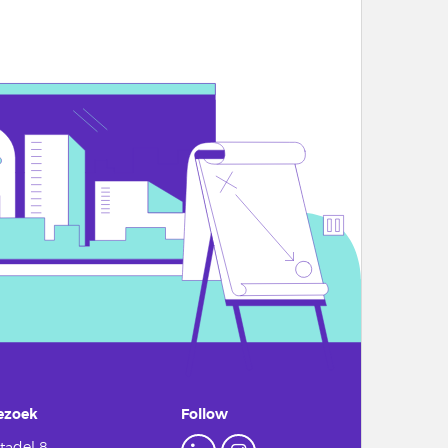
ezoek
Follow
tadel 8