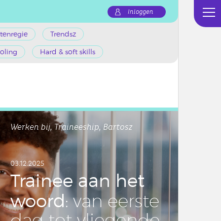
Inloggen
tenregie
Trendsz
oling
Hard & soft skills
Werken bij, Traineeship, Bartosz
03.12.2025
Trainee aan het
woord
: van eerste
dag tot vlie­gen­de