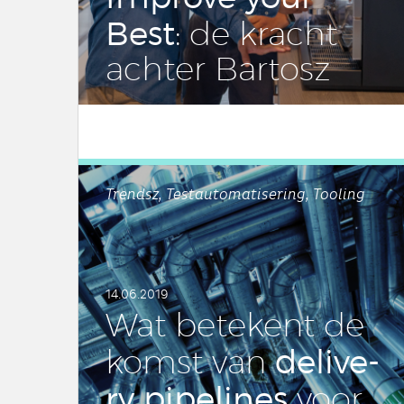
Best
: de kracht
achter Bartosz
LEES DIT ARTIKEL
Trendsz, Testautomatisering, Tooling
14.06.2019
Wat be­te­kent de
de­li­ve­
komst van
ry pi­pe­li­nes
voor