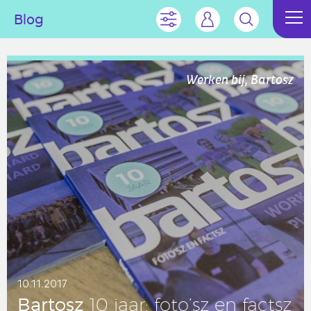
Blog
Werken bij, Bartosz
10.11.2017
Bartosz
10 jaar: foto’sz en factsz