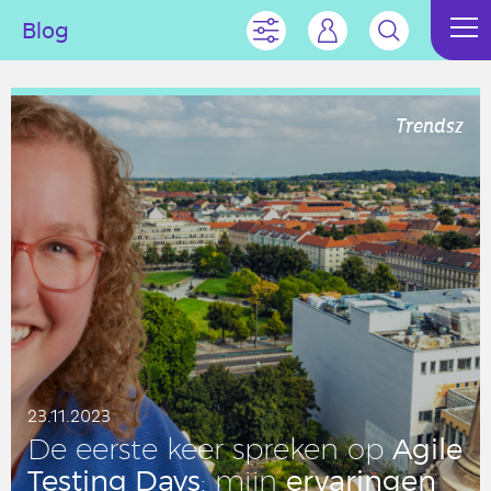
Blog
Trendsz
23.11.2023
Agile
De eerste keer spreken op
Testing Days
er­va­rin­gen
: mijn