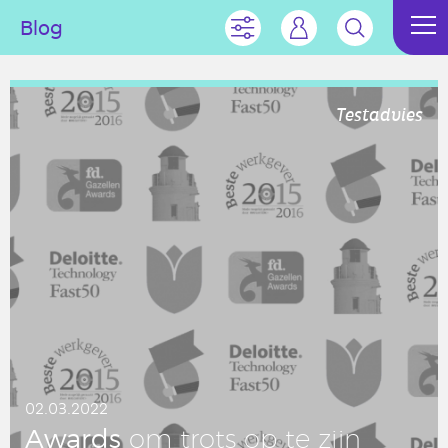
Blog
Testadvies
02.03.2022
Awards
om trots op te zijn