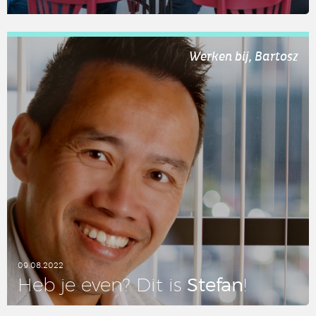
LEES DIT ARTIKEL
Werken bij, Bartosz
09.08.2022
Stefan
Heb je even? Dit is
!