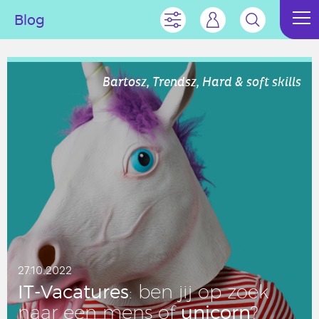
Blog
Bartosz, Trendsz, Hard & soft skills
27.10.2022
IT-Va­ca­tu­res
: ben jij op zoek
unicorn
naar een mens of
?