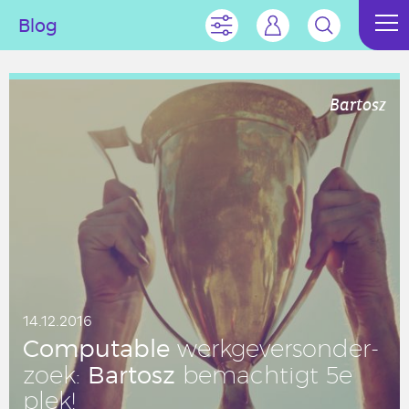
Blog
Bartosz
14.12.2016
Com­pu­ta­ble
werk­ge­vers­on­der­
Bartosz
zoek:
be­mach­tigt 5e
plek!