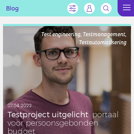
Blog
Test engineering, Testmanagement,
Testautomatisering
07.04.2022
Test­pro­ject uit­ge­licht
: portaal
voor per­soons­ge­bon­den
budget