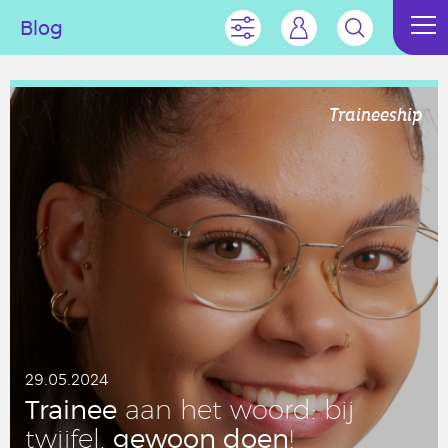
Blog
Traineeship
29.05.2024
Trainee
aan het woord: bij
gewoon doen
twijfel,
!