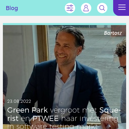
Blog
Bartosz
23.08.2022
Green Park
Sque­
ver­groot met
rist
PTWEE
en
haar in­ves­te­ring
in soft­wa­re testing markt