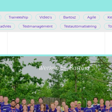
Traineeship
Video's
Bartosz
Agile
Ke
tadvies
Testmanagement
Testautomatisering
To
Werken bij, Bartosz