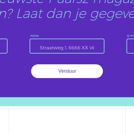
? Laat dan je gegeve
Adres
e-ma