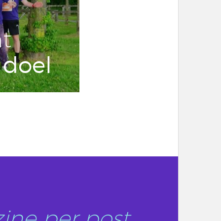
nt
 doel
ine per post