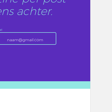
ns achter.
il