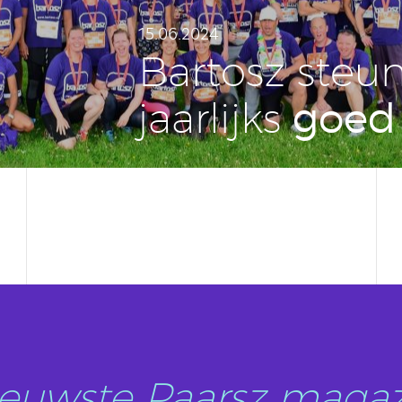
15.06.2024
Bartosz steu
goed
jaar­lijks
nieuwste Paarsz magaz