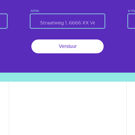
Adres
e-ma