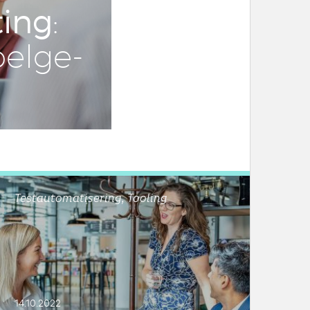
sting
:
el­ge­
Testautomatisering, Tooling
14.10.2022