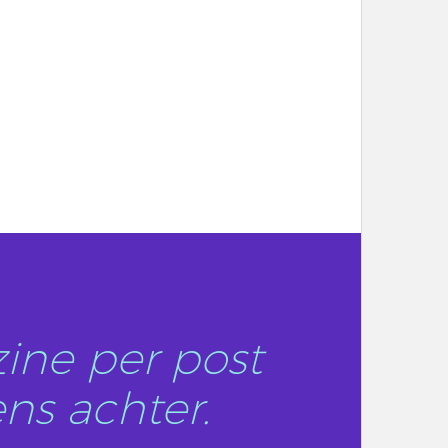
ine per post
ns achter.