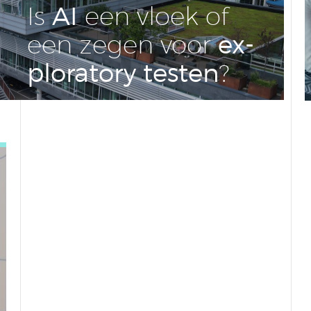
AI
Is
een vloek of
ex­
een zegen voor
plo­ra­to­ry testen
?