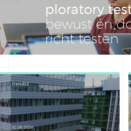
plo­ra­to­ry te
bewust én do
richt testen
Trendsz
30.06.2024