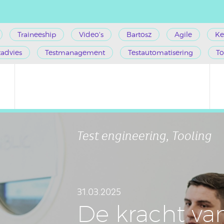
Traineeship
Video's
Bartosz
Agile
Ke
tadvies
Testmanagement
Testautomatisering
To
Test engineering, Tooling
31.03.2025
De kracht v