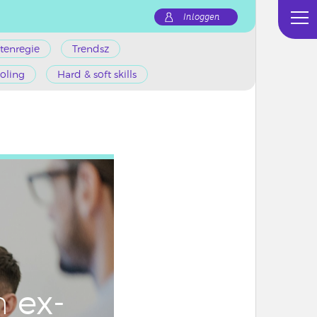
Inloggen
tenregie
Trendsz
oling
Hard & soft skills
ex­
an