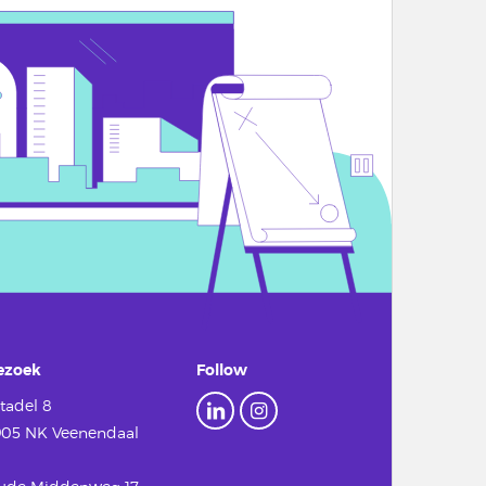
ezoek
Follow
tadel 8
905 NK Veenendaal