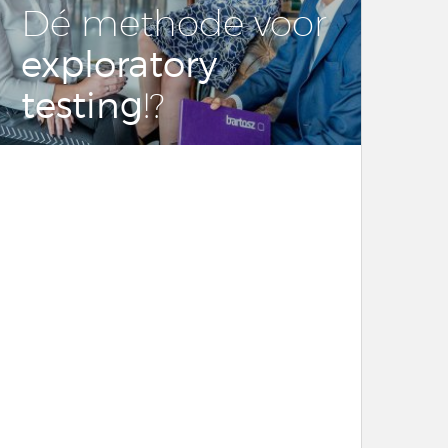
Dé methode voor
ex­plo­ra­to­ry
testing
!?
LEES DIT ARTIKEL