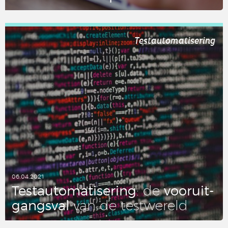
LEES DIT ARTIKEL
Testautomatisering
06.04.2021
Test­au­to­ma­ti­se­ring
voor­uit­
: de
gangs­val
van de test­we­reld