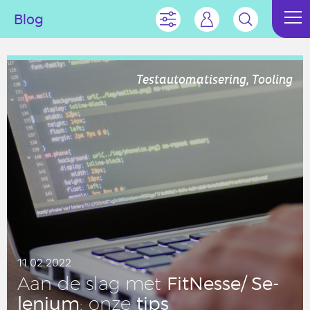
Blog
Testautomatisering, Tooling
11.02.2022
Fit­Nes­se/ Se­
Aan de slag met
le­ni­um
tips
: onze