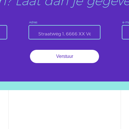
? Laat dan je gegeve
Adres
e-ma