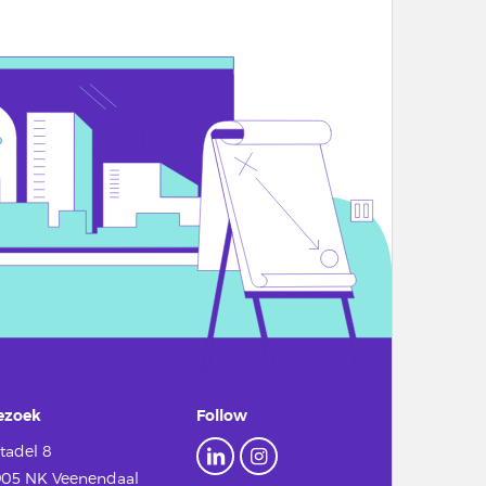
ezoek
Follow
tadel 8
905 NK Veenendaal