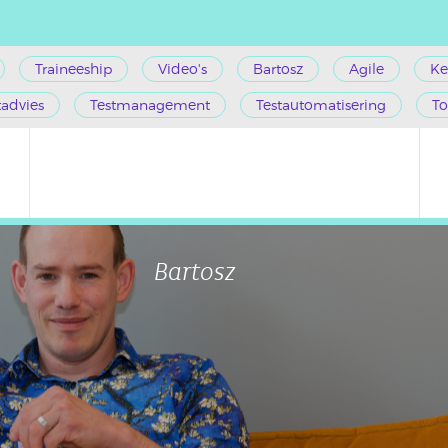
Traineeship
Video's
Bartosz
Agile
Ke
tadvies
Testmanagement
Testautomatisering
To
Bartosz