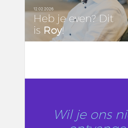
12.02.2026
Heb je even? Dit
Roy
is
!
LEES DIT ARTIKEL
Wil je ons 