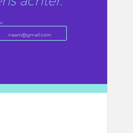
ns achter.
il