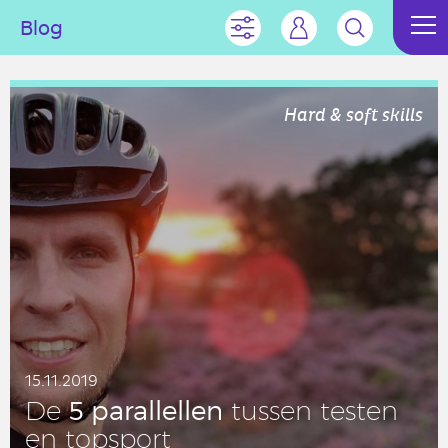
Blog
Hard & soft skills
15.11.2019
5 pa­ral­lel­len
De
tussen testen
en top­sport