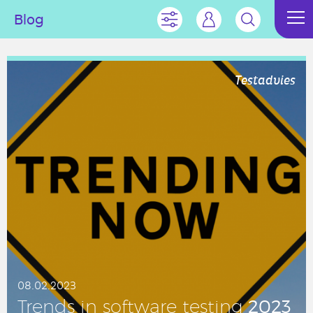
Blog
Testadvies
08.02.2023
2023
Trends in soft­wa­re testing