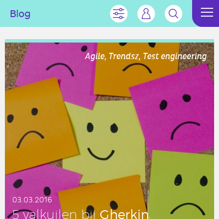
Blog
Agile, Trendsz, Test engineering
03.03.2016
Gherkin
5 valkui­len bij